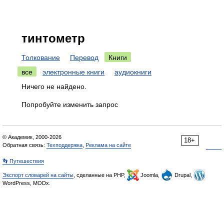
тинтометр
Толкование
Перевод
Книги
все
электронные книги
аудиокниги
Ничего не найдено.
Попробуйте изменить запрос
© Академик, 2000-2026
18+
Обратная связь:
Техподдержка
,
Реклама на сайте
👣 Путешествия
Экспорт словарей на сайты
, сделанные на PHP,
Joomla,
Drupal,
WordPress, MODx.